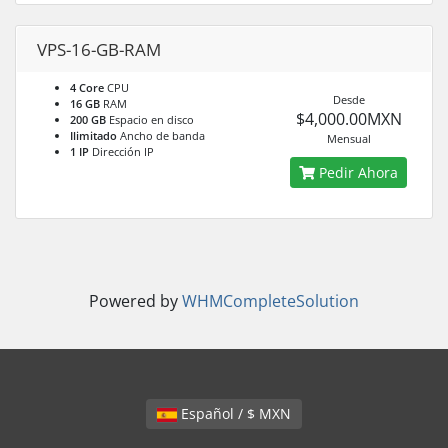
VPS-16-GB-RAM
4 Core
CPU
Desde
16 GB
RAM
$4,000.00MXN
200 GB
Espacio en disco
Ilimitado
Ancho de banda
Mensual
1 IP
Dirección IP
Pedir Ahora
Powered by
WHMCompleteSolution
Español / $ MXN