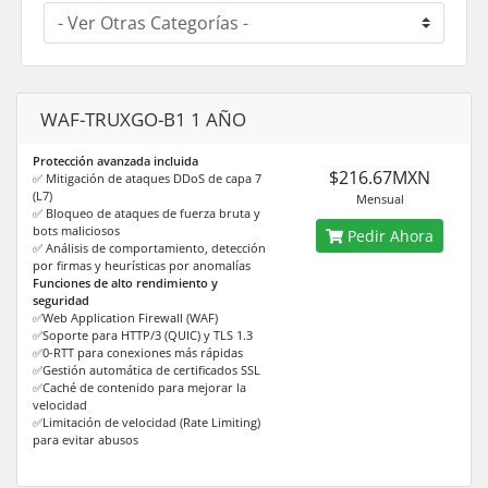
WAF-TRUXGO-B1 1 AÑO
Protección avanzada incluida
$216.67MXN
✅ Mitigación de ataques DDoS de capa 7
(L7)
Mensual
✅ Bloqueo de ataques de fuerza bruta y
bots maliciosos
Pedir Ahora
✅ Análisis de comportamiento, detección
por firmas y heurísticas por anomalías
Funciones de alto rendimiento y
seguridad
✅Web Application Firewall (WAF)
✅Soporte para HTTP/3 (QUIC) y TLS 1.3
✅0-RTT para conexiones más rápidas
✅Gestión automática de certificados SSL
✅Caché de contenido para mejorar la
velocidad
✅Limitación de velocidad (Rate Limiting)
para evitar abusos